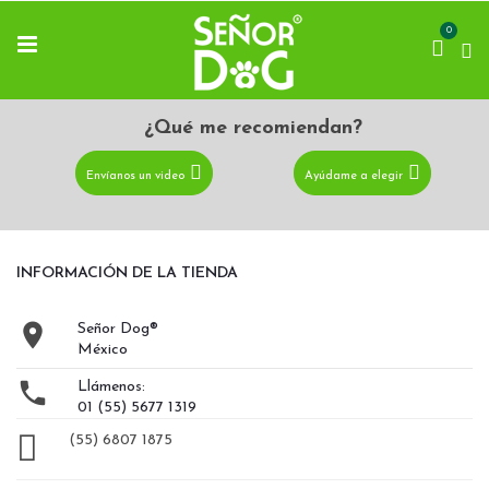
0
¿Qué me recomiendan?
Envíanos un video
Ayúdame a elegir
INFORMACIÓN DE LA TIENDA

Señor Dog®
México

Llámenos:
01 (55) 5677 1319
(55) 6807 1875