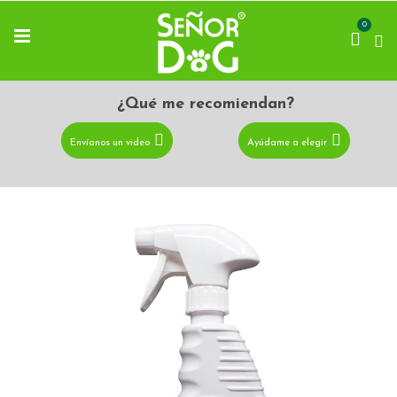
0
¿Qué me recomiendan?
Envíanos un video
Ayúdame a elegir