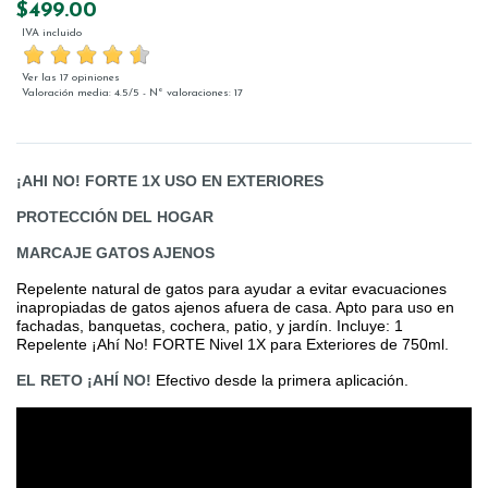
$499.00
IVA incluido
Ver las 17 opiniones
Valoración media:
4.5
/
5
- Nº valoraciones:
17
¡AHI NO! FORTE 1X USO EN EXTERIORES
PROTECCIÓN DEL HOGAR
MARCAJE GATOS AJENOS
Repelente natural de gatos para ayudar a evitar evacuaciones
inapropiadas de gatos ajenos afuera de casa. Apto para uso en
fachadas, banquetas, cochera, patio, y jardín. Incluye: 1
Repelente ¡Ahí No! FORTE Nivel 1X para Exteriores de 750ml.
EL RETO ¡AHÍ NO!
Efectivo desde la primera aplicación.