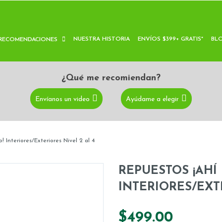
NUESTRA HISTORIA
ENVÍOS $399+ GRATIS*
BL
RECOMENDACIONES
¿Qué me recomiendan?
Envíanos un video
Ayúdame a elegir
! Interiores/Exteriores Nivel 2 al 4
REPUESTOS ¡AHÍ
INTERIORES/EXT
$499.00