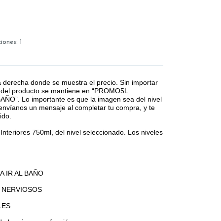
ciones:
1
a derecha donde se muestra el precio. Sin importar
ulo del producto se mantiene en “PROMO5L
”. Lo importante es que la imagen sea del nivel
envíanos un mensaje al completar tu compra, y te
ido.
Interiores 750ml, del nivel seleccionado. Los niveles
 IR AL BAÑO
 NERVIOSOS
LES