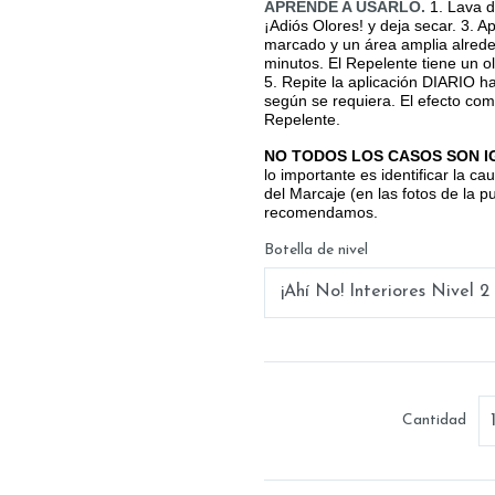
APRENDE A USARLO
.
1. Lava d
¡Adiós Olores! y deja secar. 3. A
marcado y un área amplia alrededo
minutos. El Repelente tiene un o
5. Repite la aplicación DIARIO h
según se requiera. El efecto co
Repelente.
NO TODOS LOS CASOS SON I
lo importante es identificar la c
del Marcaje (en las fotos de la p
recomendamos.
Botella de nivel
Cantidad