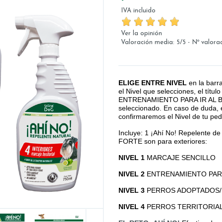
IVA incluido
Ver la opinión
Valoración media:
5
/
5
- Nº valora
ELIGE ENTRE NIVEL
en la barr
el Nivel que selecciones, el tít
ENTRENAMIENTO PARA IR AL BAÑO
seleccionado. En caso de duda, 
confirmaremos el Nivel de tu ped
Incluye: 1 ¡Ahí No! Repelente de 
FORTE son para exteriores:
NIVEL 1
MARCAJE SENCILLO
NIVEL 2
ENTRENAMIENTO PARA
NIVEL 3
PERROS ADOPTADOS/
NIVEL 4
PERROS TERRITORIA