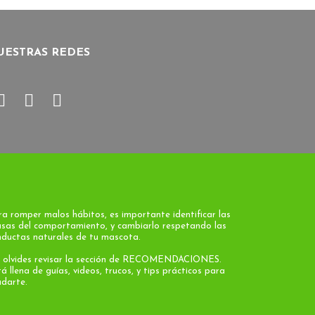
UESTRAS REDES
a romper malos hábitos, es importante identificar las
usas del comportamiento, y cambiarlo respetando las
nductas naturales de tu mascota.
 olvides revisar la sección de RECOMENDACIONES.
á llena de guías, videos, trucos, y tips prácticos para
udarte.