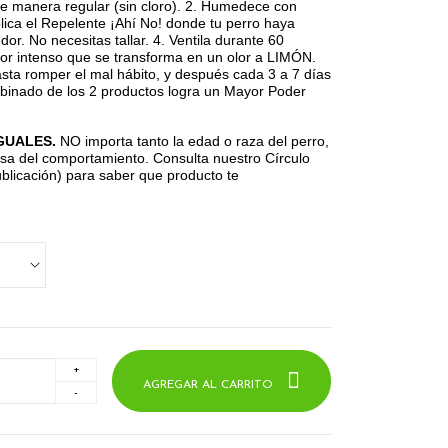
e manera regular (sin cloro). 2. Humedece con
plica el Repelente ¡Ahí No! donde tu perro haya
r. No necesitas tallar. 4. Ventila durante 60
lor intenso que se transforma en un olor a LIMÓN.
asta romper el mal hábito, y después cada 3 a 7 días
mbinado de los 2 productos logra un Mayor Poder
GUALES.
NO importa tanto la edad o raza del perro,
ausa del comportamiento. Consulta nuestro Círculo
ublicación) para saber que producto te
AGREGAR AL CARRITO