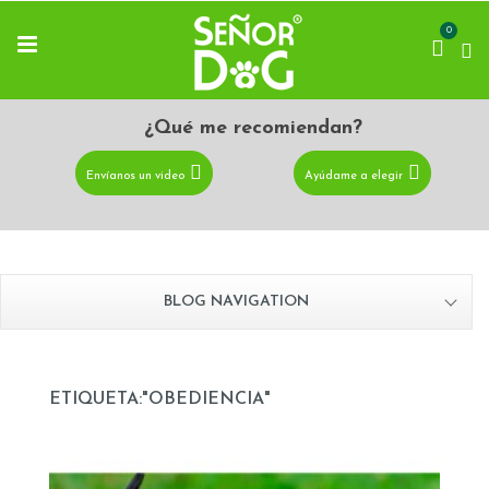
0
¿Qué me recomiendan?
Envíanos un video
Ayúdame a elegir
BLOG NAVIGATION
ETIQUETA:"OBEDIENCIA"